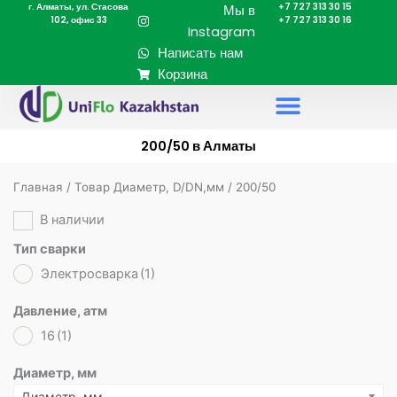
г. Алматы, ул. Стасова
+7 727 313 30 15
Перейти
Мы в
102, офис 33
+7 727 313 30 16
к
Instagram
содержимому
Написать нам
Корзина
200/50 в Алматы
Главная
/ Товар Диаметр, D/DN,мм / 200/50
В наличии
Тип сварки
Электросварка
(1)
Давление, атм
16
(1)
Диаметр, мм
Диаметр, мм