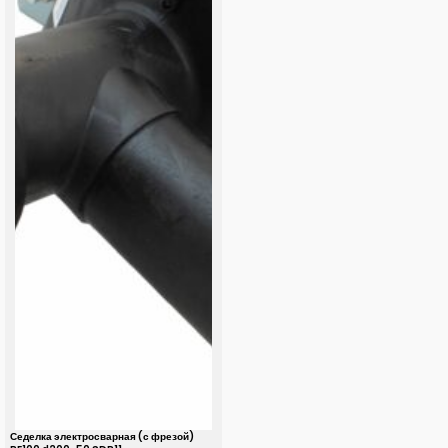
Седелка электросварная (с фрезой)