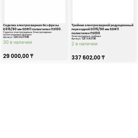
Седелка электросварная без фрезы
Тройник электросварной редукционный
D315/90 мм SDR11 полиэтилен ПЭ100 .
переходной D315/90 мм SDR11
Седелки электросварные
,
Электросварные
полиэтилен ПЭ100
полиэтиленовые фитинги
Электросварные тройники
Артикул: 12ECOL31590
Артикул: 12EТER3190
30 в наличии
2 в наличии
29 000,00
₸
337 602,00
₸