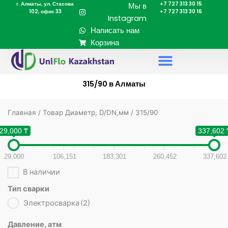
г. Алматы, ул. Стасова
+7 727 313 30 15
Перейти
Мы в
102, офис 33
+7 727 313 30 16
к
Instagram
содержимому
Написать нам
Корзина
315/90 в Алматы
Главная
/ Товар Диаметр, D/DN,мм / 315/90
29,000 ₸
337,602 
29,000
106,151
183,301
260,452
337,602
В наличии
Тип сварки
Электросварка
(2)
Давление, атм