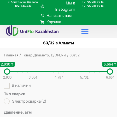
г. Алматы, ул. Стасова
+7 727 313 30 15
Перейти
Мы в
102, офис 33
+7 727 313 30 16
к
Instagram
содержимому
Написать нам
Корзина
63/32 в Алматы
Главная
/ Товар Диаметр, D/DN,мм / 63/32
2,930 ₸
6,664 ₸
2,930
3,864
4,797
5,731
6,664
В наличии
Тип сварки
Электросварка
(2)
Давление, атм