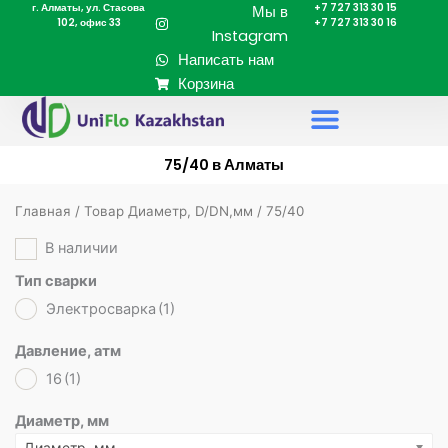
г. Алматы, ул. Стасова
+7 727 313 30 15
Перейти
Мы в
102, офис 33
+7 727 313 30 16
к
Instagram
содержимому
Написать нам
Корзина
75/40 в Алматы
Главная
/ Товар Диаметр, D/DN,мм / 75/40
В наличии
Тип сварки
Электросварка
(1)
Давление, атм
16
(1)
Диаметр, мм
Диаметр, мм