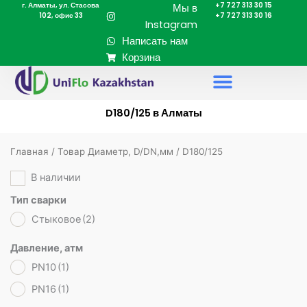
г. Алматы, ул. Стасова
+7 727 313 30 15
Перейти
Мы в
102, офис 33
+7 727 313 30 16
к
Instagram
содержимому
Написать нам
Корзина
D180/125 в Алматы
Главная
/ Товар Диаметр, D/DN,мм / D180/125
В наличии
Тип сварки
Стыковое
(2)
Давление, атм
PN10
(1)
PN16
(1)