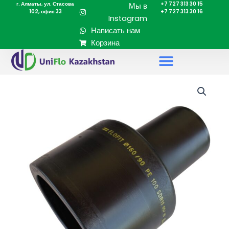
г. Алматы, ул. Стасова
+7 727 313 30 15
Перейти
Мы в
102, офис 33
+7 727 313 30 16
к
Instagram
содержимому
Написать нам
Корзина