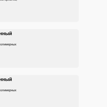
енный
полимерных
енный
полимерных