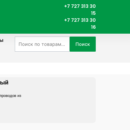
+7 727 313 30
15
+7 727 313 30
16
ты
Искать:
Поиск
age
ный
проводов из