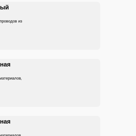
ный
проводов из
нная
 материалов
,
нная
 материалов
,