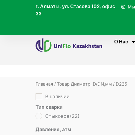
Перейти
г. Алматы, ул. Стасова 102, офис
Мы
к
33
содержимому
О Нас
Главная
/ Товар Диаметр, D/DN,мм / D225
В наличии
Тип сварки
Стыковое
(22)
Давление, атм