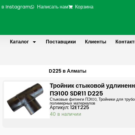
 в Instagram
Написать нам
Корзина
Каталог
Поставщики
Клиенты
Контак
D225 в Алматы
Page
Page
Page
P
Тройник стыковой удлинен
ПЭ100 SDR11 D225
Стыковые фитинги ПЭ100
,
Тройники для трубо
полимерных материалов
Артикул: 12ET225
40 в наличии