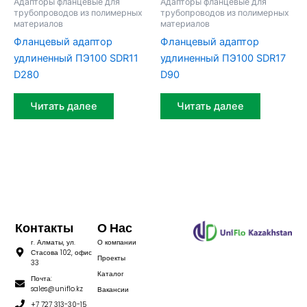
Адапторы фланцевые для
Адапторы фланцевые для
трубопроводов из полимерных
трубопроводов из полимерных
материалов
материалов
Фланцевый адаптор
Фланцевый адаптор
удлиненный ПЭ100 SDR11
удлиненный ПЭ100 SDR17
D280
D90
Читать далее
Читать далее
Контакты
О Нас
г. Алматы, ул.
О компании
Стасова 102, офис
Проекты
33
Каталог
Почта:
sales@uniflo.kz
Вакансии
+7 727 313-30-15