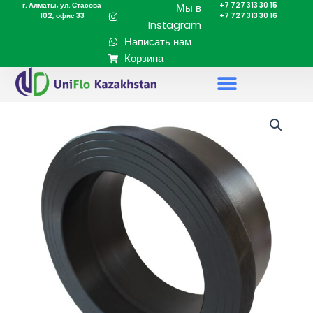
г. Алматы, ул. Стасова
+7 727 313 30 15
Перейти
Мы в
102, офис 33
+7 727 313 30 16
к
Instagram
содержимому
Написать нам
Корзина