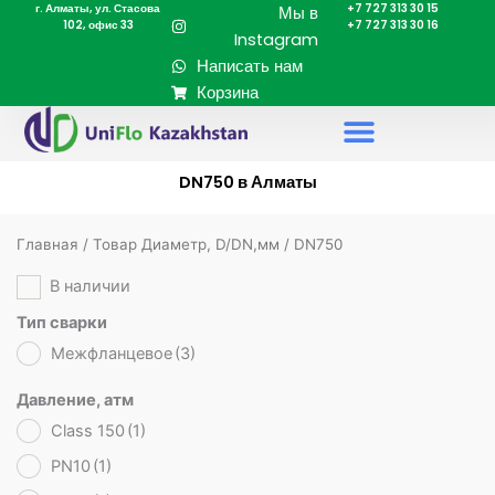
г. Алматы, ул. Стасова
+7 727 313 30 15
Перейти
Мы в
102, офис 33
+7 727 313 30 16
к
Instagram
содержимому
Написать нам
Корзина
DN750 в Алматы
Главная
/ Товар Диаметр, D/DN,мм / DN750
В наличии
Тип сварки
Межфланцевое
(3)
Давление, атм
Class 150
(1)
PN10
(1)