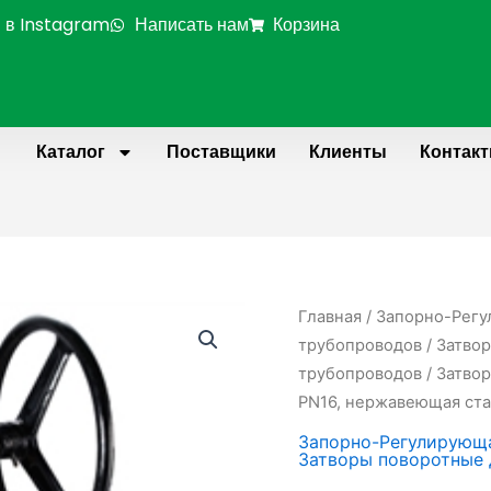
 в Instagram
Написать нам
Корзина
Каталог
Поставщики
Клиенты
Контак
Количество
Главная
/
Запорно-Регу
товара
трубопроводов
/
Затвор
Затвор
трубопроводов
/ Затво
поворотный
PN16, нержавеющая ста
дисковый
Запорно-Регулирующа
межфланцевый
Затворы поворотные 
DN750,