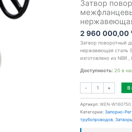
Затвор пово
PN16,
межфланцевы
нержавеющая
нержавеющая 
сталь
SS316
2 960 000,00
/
Затвор поворотный д
PTFE
нержавеющая сталь S
изготовлено из NBR ,
Доступность:
20 в н
В
-
+
Артикул:
WEN-W160750
Категории:
Запорно-Рег
трубопроводов
,
Затворы