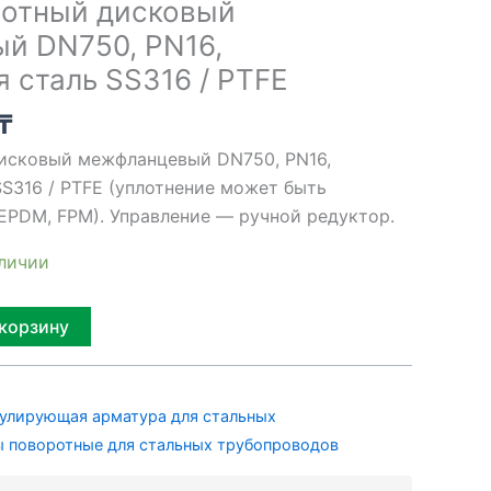
ротный дисковый
й DN750, PN16,
сталь SS316 / PTFE
₸
исковый межфланцевый DN750, PN16,
S316 / PTFE (уплотнение может быть
 EPDM, FPM). Управление — ручной редуктор.
аличии
Alternative:
 корзину
улирующая арматура для стальных
 поворотные для стальных трубопроводов