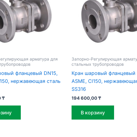
егулирующая арматура для
Запорно-Регулирующая армату
трубопроводов
стальных трубопроводов
ровый фланцевый DN15,
Кран шаровый фланцевый
l150, нержавеющая сталь
ASME, Cl150, нержавеюща
SS316
0
₸
194 600,00
₸
рзину
В корзину