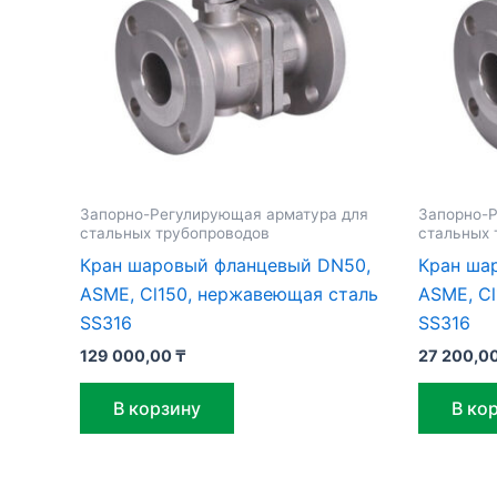
Запорно-Регулирующая арматура для
Запорно-Р
стальных трубопроводов
стальных 
Кран шаровый фланцевый DN50,
Кран ша
ASME, Cl150, нержавеющая сталь
ASME, C
SS316
SS316
129 000,00
₸
27 200,0
В корзину
В ко