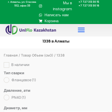
г. Алматы, ул. Стасова
+7 727 313 30 15
Перейти
Мы в
102, офис 33
+7 727 313 30 16
к
Instagram
содержимому
Написать нам
Корзина
1338 в Алматы
Главная
/ Товар Объем (cм3) / 1338
В наличии
Тип сварки
Фланцевое
(1)
Давление, атм
PN40
(1)
Диаметр, мм