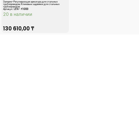
Запорно-Регулирующая арматура для стальных
трубопроводов
,
Клиновые задвижки для стальных
трубопроводов
Артикул: LEN- F16100
20 в наличии
130 610,00
₸