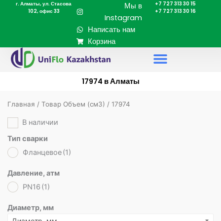
г. Алматы, ул. Стасова
+7 727 313 30 15
Перейти
Мы в
102, офис 33
+7 727 313 30 16
к
Instagram
содержимому
Написать нам
Корзина
17974 в Алматы
Главная
/ Товар Объем (cм3) / 17974
В наличии
Тип сварки
Фланцевое
(1)
Давление, атм
PN16
(1)
Диаметр, мм
Диаметр, мм