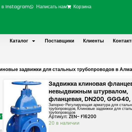
 в Instagram
Написать нам
Корзина
Каталог
Поставщики
Клиенты
Контак
иновые задвижки для стальных трубопроводов в Алм
Page
Page
Page
P
Задвижка клиновая фланце
невыдвижным штурвалом,
фланцевая, DN200, GGG40,
Запорно-Регулирующая арматура для сталь
трубопроводов
,
Клиновые задвижки для стал
трубопроводов
Артикул: ZEN- F16200
0 ₸
20 в наличии
50