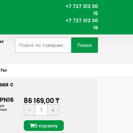
+7 727 313 30
15
+7 727 313 30
16
ты
Искать:
Поиск
аты
age
вая с
 PN16
86 169,00
₸
ных
К
A
ьных
-
+
о
l
л
t
В корзину
и
e