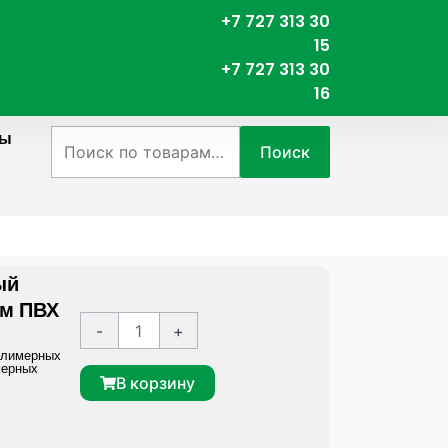
+7 727 313 30
15
+7 727 313 30
16
ты
Искать:
Поиск
ый
ом ПВХ
К
A
-
+
о
l
олимерных
мерных
л
t
В корзину
и
e
ч
r