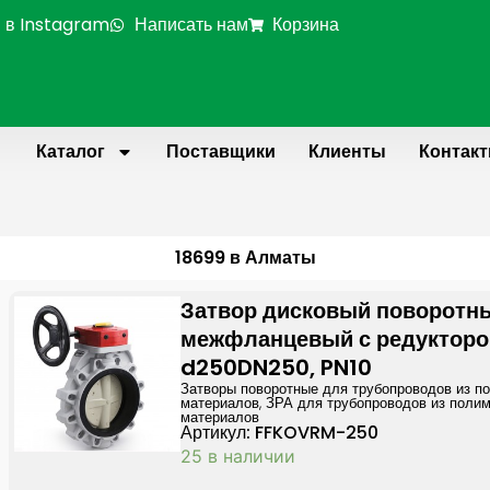
 в Instagram
Написать нам
Корзина
Каталог
Поставщики
Клиенты
Контак
18699 в Алматы
Затвор дисковый поворотн
межфланцевый с редуктор
d250DN250, PN10
Затворы поворотные для трубопроводов из п
материалов
,
ЗРА для трубопроводов из поли
материалов
Артикул: FFKOVRM-250
25 в наличии