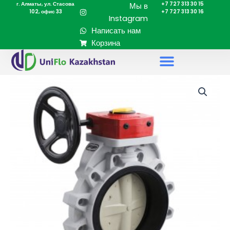
г. Алматы, ул. Стасова
+7 727 313 30 15
Перейти
Мы в
102, офис 33
+7 727 313 30 16
к
Instagram
содержимому
Написать нам
Корзина