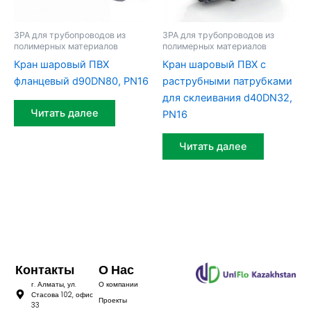
ЗРА для трубопроводов из
ЗРА для трубопроводов из
полимерных материалов
полимерных материалов
Кран шаровый ПВХ
Кран шаровый ПВХ c
фланцевый d90DN80, PN16
раструбными патрубками
для склеивания d40DN32,
Читать далее
PN16
Читать далее
Контакты
О Нас
г. Алматы, ул.
О компании
Стасова 102, офис
Проекты
33