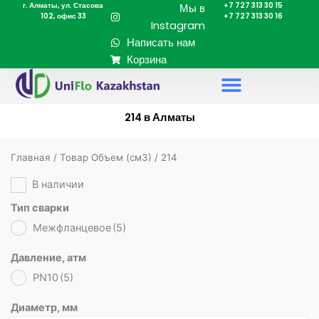
г. Алматы, ул. Стасова
+7 727 313 30 15
Перейти
Мы в
102, офис 33
+7 727 313 30 16
к
Instagram
содержимому
Написать нам
Корзина
214 в Алматы
Главная
/ Товар Объем (cм3) / 214
В наличии
Тип сварки
Межфланцевое
(5)
Давление, атм
PN10
(5)
Диаметр, мм