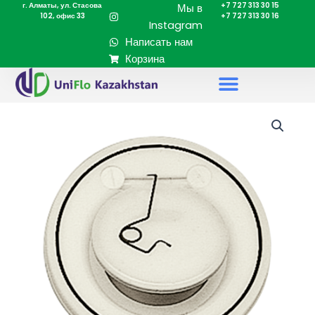
г. Алматы, ул. Стасова
+7 727 313 30 15
Перейти
Мы в
102, офис 33
+7 727 313 30 16
к
Instagram
содержимому
Написать нам
Корзина