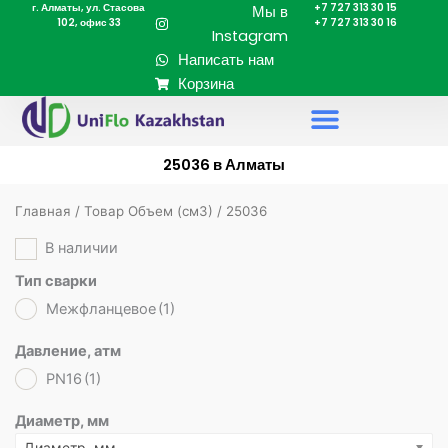
г. Алматы, ул. Стасова
+7 727 313 30 15
Перейти
Мы в
102, офис 33
+7 727 313 30 16
к
Instagram
содержимому
Написать нам
Корзина
25036 в Алматы
Главная
/ Товар Объем (cм3) / 25036
В наличии
Тип сварки
Межфланцевое
(1)
Давление, атм
PN16
(1)
Диаметр, мм
Диаметр, мм