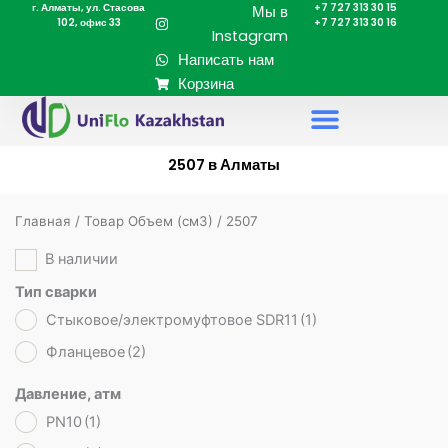
г. Алматы, ул. Стасова
+7 727 313 30 15
Перейти
Мы в
102, офис 33
+7 727 313 30 16
к
Instagram
содержимому
Написать нам
Корзина
2507 в Алматы
Главная
/ Товар Объем (cм3) / 2507
В наличии
Тип сварки
Стыковое/электромуфтовое SDR11
(1)
Фланцевое
(2)
Давление, атм
PN10
(1)