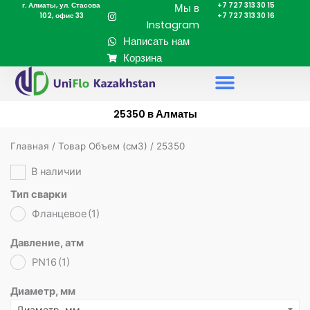
г. Алматы, ул. Стасова
+7 727 313 30 15
Перейти
Мы в
102, офис 33
+7 727 313 30 16
к
Instagram
содержимому
Написать нам
Корзина
25350 в Алматы
Главная
/ Товар Объем (cм3) / 25350
В наличии
Тип сварки
Фланцевое
(1)
Давление, атм
PN16
(1)
Диаметр, мм
Диаметр, мм