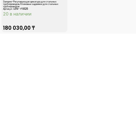
Запорно-Регулирующая арматура для стальных
трубопроводов
,
Клиновые задвижки для стальных
трубопроводов
Артикул: LEN- F16125
20 в наличии
180 030,00
₸