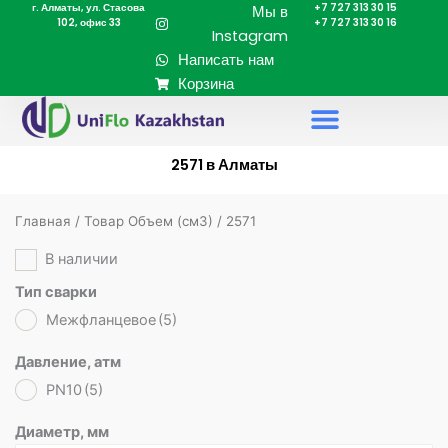
г. Алматы, ул. Стасова
+7 727 313 30 15
Перейти
Мы в
102, офис 33
+7 727 313 30 16
к
Instagram
содержимому
Написать нам
Корзина
2571 в Алматы
Главная
/ Товар Объем (cм3) / 2571
В наличии
Тип сварки
Межфланцевое
(5)
Давление, атм
PN10
(5)
Диаметр, мм