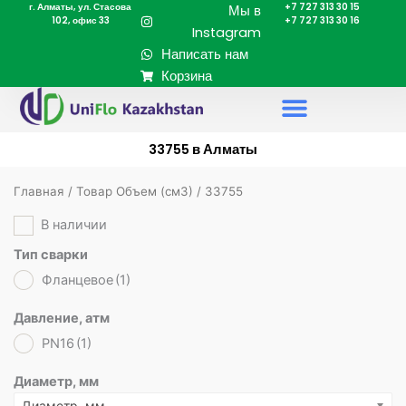
г. Алматы, ул. Стасова
+7 727 313 30 15
Перейти
Мы в
102, офис 33
+7 727 313 30 16
к
Instagram
содержимому
Написать нам
Корзина
33755 в Алматы
Главная
/ Товар Объем (cм3) / 33755
В наличии
Тип сварки
Фланцевое
(1)
Давление, атм
PN16
(1)
Диаметр, мм
Диаметр, мм