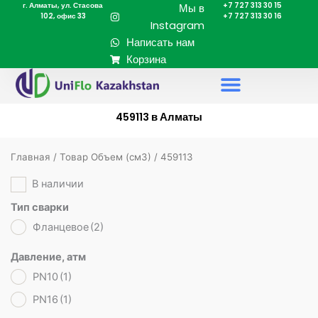
г. Алматы, ул. Стасова
+7 727 313 30 15
Перейти
Мы в
102, офис 33
+7 727 313 30 16
к
Instagram
содержимому
Написать нам
Корзина
459113 в Алматы
Главная
/ Товар Объем (cм3) / 459113
В наличии
Тип сварки
Фланцевое
(2)
Давление, атм
PN10
(1)
PN16
(1)