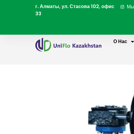
Перейти
г. Алматы, ул. Стасова 102, офис
Мы
к
33
содержимому
О Нас