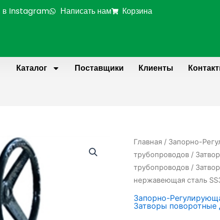
 в Instagram
Написать нам
Корзина
Каталог
Поставщики
Клиенты
Контак
Количество
Главная
/
Запорно-Регу
товара
трубопроводов
/
Затвор
Затвор
трубопроводов
/ Затво
поворотный
нержавеющая сталь SS3
дисковый
Запорно-Регулирующа
фланцевый
Затворы поворотные 
DN900,