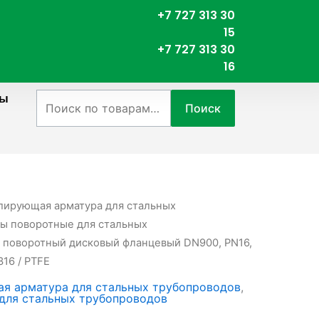
+7 727 313 30
15
+7 727 313 30
16
ты
Искать:
Поиск
лирующая арматура для стальных
ы поворотные для стальных
р поворотный дисковый фланцевый DN900, PN16,
16 / PTFE
я арматура для стальных трубопроводов
,
для стальных трубопроводов