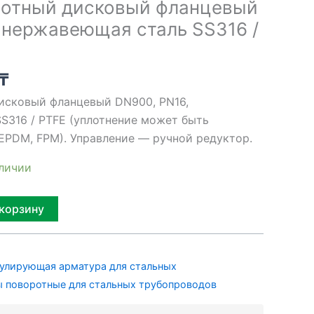
ротный дисковый фланцевый
 нержавеющая сталь SS316 /
₸
исковый фланцевый DN900, PN16,
S316 / PTFE (уплотнение может быть
 EPDM, FPM). Управление — ручной редуктор.
аличии
Alternative:
 корзину
улирующая арматура для стальных
 поворотные для стальных трубопроводов