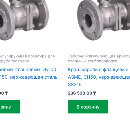
егулирующая арматура для
Запорно-Регулирующая армату
трубопроводов
стальных трубопроводов
ровый фланцевый DN100,
Кран шаровый фланцевый
l150, нержавеющая сталь
ASME, Cl150, нержавеюща
SS316
00
₸
236 500,00
₸
рзину
В корзину