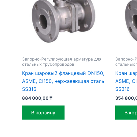
Запорно-Регулирующая арматура для
Запорно-Р
стальных трубопроводов
стальных 
Кран шаровый фланцевый DN150,
Кран ша
ASME, Cl150, нержавеющая сталь
ASME, C
SS316
SS316
884 000,00
₸
354 800,
В корзину
В ко