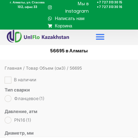
г. Алматы, ул. Стасова
+7 727 313 30 15
Перейти
Мы в
102, офис 33
+7 727 313 30 16
к
Instagram
содержимому
Написать нам
Корзина
56695 в Алматы
Главная
/ Товар Объем (cм3) / 56695
В наличии
Тип сварки
Фланцевое
(1)
Давление, атм
PN16
(1)
Диаметр, мм