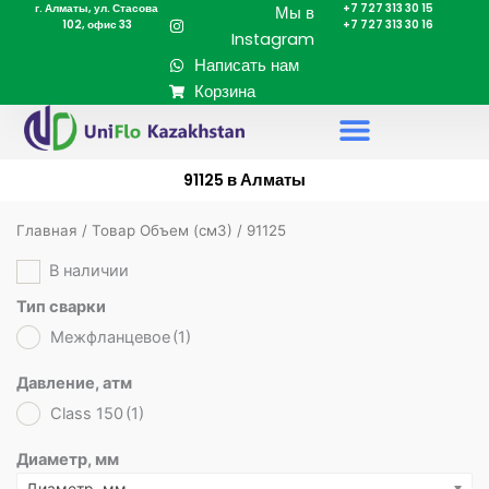
г. Алматы, ул. Стасова
+7 727 313 30 15
Перейти
Мы в
102, офис 33
+7 727 313 30 16
к
Instagram
содержимому
Написать нам
Корзина
91125 в Алматы
Главная
/ Товар Объем (cм3) / 91125
В наличии
Тип сварки
Межфланцевое
(1)
Давление, атм
Class 150
(1)
Диаметр, мм
Диаметр, мм