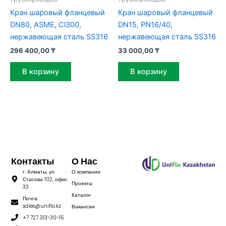
Кран шаровый фланцевый
Кран шаровый фланцевый
DN80, ASME, Cl300,
DN15, PN16/40,
нержавеющая сталь SS316
нержавеющая сталь SS316
296 400,00
₸
33 000,00
₸
В корзину
В корзину
Контакты
О Нас
г. Алматы, ул.
О компании
Стасова 102, офис
Проекты
33
Каталог
Почта:
sales@uniflo.kz
Вакансии
+7 727 313-30-15