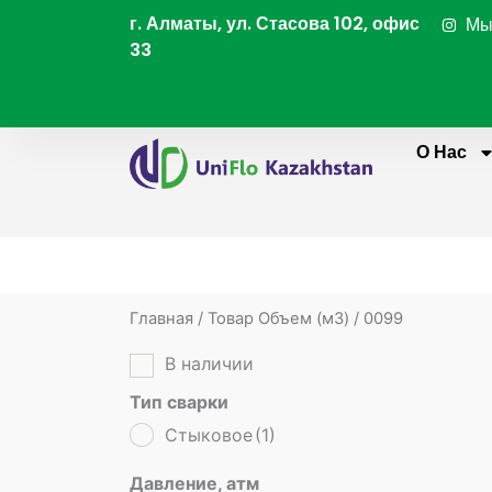
Перейти
г. Алматы, ул. Стасова 102, офис
Мы
к
33
содержимому
О Нас
Главная
/ Товар Объем (м3) / 0099
В наличии
Тип сварки
Стыковое
(1)
Давление, атм