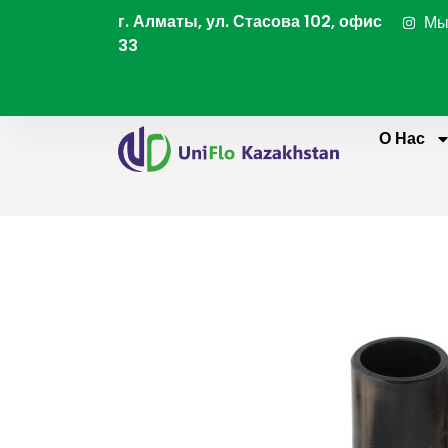
Перейти
г. Алматы, ул. Стасова 102, офис
Мы
к
33
содержимому
О Нас