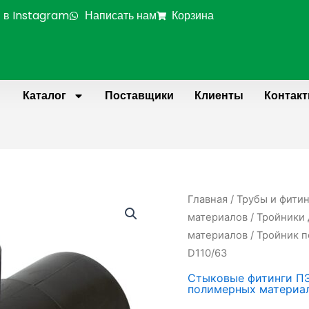
 в Instagram
Написать нам
Корзина
Каталог
Поставщики
Клиенты
Контак
Главная
/
Трубы и фити
материалов
/
Тройники 
материалов
/ Тройник 
D110/63
Стыковые фитинги П
полимерных материа