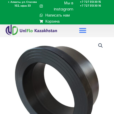
г. Алматы, ул. Стасова
+7 727 313 30 15
Перейти
Мы в
102, офис 33
+7 727 313 30 16
к
Instagram
содержимому
Написать нам
Корзина