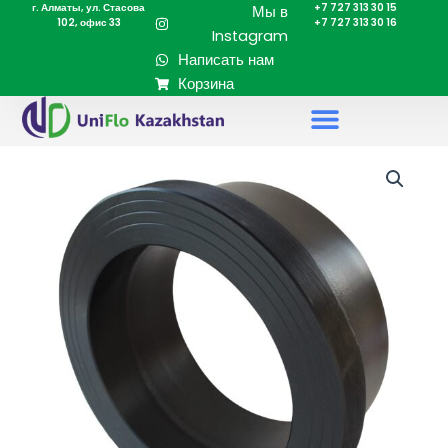
г. Алматы, ул. Стасова
+7 727 313 30 15
Перейти
Мы в
102, офис 33
+7 727 313 30 16
к
Instagram
содержимому
Написать нам
Корзина