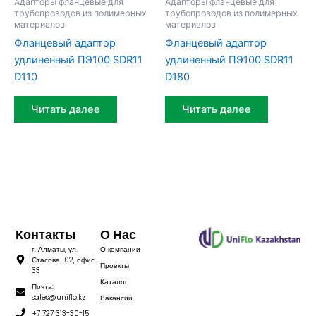
Адапторы фланцевые для
Адапторы фланцевые для
трубопроводов из полимерных
трубопроводов из полимерных
материалов
материалов
Фланцевый адаптор
Фланцевый адаптор
удлиненный ПЭ100 SDR11
удлиненный ПЭ100 SDR11
D110
D180
Читать далее
Читать далее
Контакты
О Нас
г. Алматы, ул.
О компании
Стасова 102, офис
Проекты
33
Каталог
Почта:
sales@uniflo.kz
Вакансии
+7 727 313-30-15