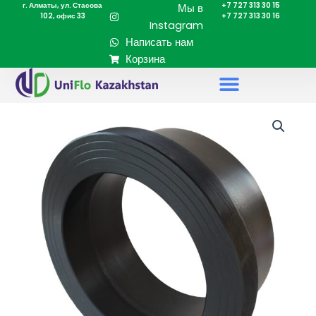
г. Алматы, ул. Стасова
+7 727 313 30 15
Перейти
Мы в
102, офис 33
+7 727 313 30 16
к
Instagram
содержимому
Написать нам
Корзина