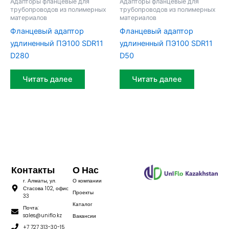
Адапторы фланцевые для
Адапторы фланцевые для
трубопроводов из полимерных
трубопроводов из полимерных
материалов
материалов
Фланцевый адаптор
Фланцевый адаптор
удлиненный ПЭ100 SDR11
удлиненный ПЭ100 SDR11
D280
D50
Читать далее
Читать далее
Контакты
О Нас
г. Алматы, ул.
О компании
Стасова 102, офис
Проекты
33
Каталог
Почта:
sales@uniflo.kz
Вакансии
+7 727 313-30-15