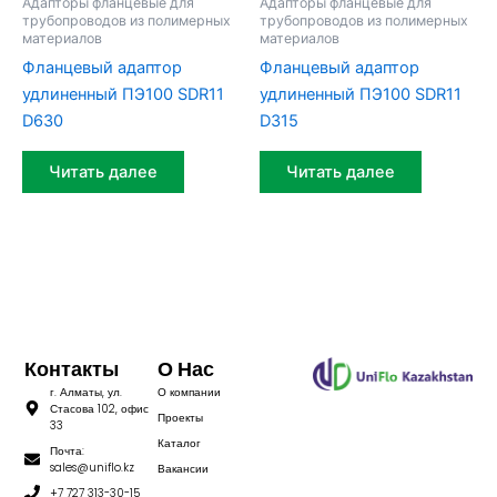
Адапторы фланцевые для
Адапторы фланцевые для
трубопроводов из полимерных
трубопроводов из полимерных
материалов
материалов
Фланцевый адаптор
Фланцевый адаптор
удлиненный ПЭ100 SDR11
удлиненный ПЭ100 SDR11
D630
D315
Читать далее
Читать далее
Контакты
О Нас
г. Алматы, ул.
О компании
Стасова 102, офис
Проекты
33
Каталог
Почта:
sales@uniflo.kz
Вакансии
+7 727 313-30-15