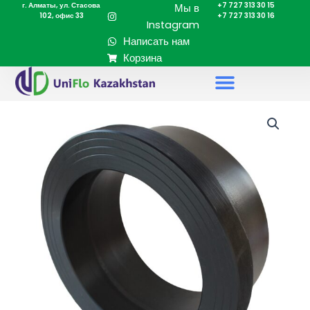
г. Алматы, ул. Стасова
+7 727 313 30 15
Перейти
Мы в
102, офис 33
+7 727 313 30 16
к
Instagram
содержимому
Написать нам
Корзина