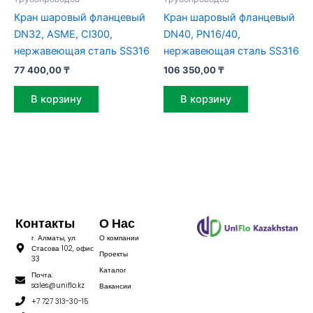
Кран шаровый фланцевый
Кран шаровый фланцевый
DN32, ASME, Cl300,
DN40, PN16/40,
нержавеющая сталь SS316
нержавеющая сталь SS316
77 400,00
₸
106 350,00
₸
В корзину
В корзину
Контакты
О Нас
г. Алматы, ул.
О компании
Стасова 102, офис
Проекты
33
Каталог
Почта:
sales@uniflo.kz
Вакансии
+7 727 313-30-15