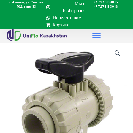
г. Алматы, ул. Стасова
+7 727 313 30 15
Перейти
Мы в
102, офис 33
+7 727 313 30 16
к
Instagram
содержимому
Написать нам
Корзина