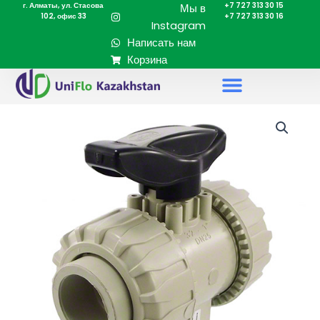
г. Алматы, ул. Стасова
+7 727 313 30 15
Перейти
Мы в
102, офис 33
+7 727 313 30 16
к
Instagram
содержимому
Написать нам
Корзина