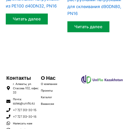
из PE100 d40DN32, PN16
для склеивания d90DN80,
PN16
Читать далее
Читать далее
Контакты
О Нас
г. Алматы, ул.
О компании
Стасова 102, офис
Проекты
33
Каталог
Почта:
sales@uniflo.kz
Вакансии
+7 727 313-30-15
+7 727 313-30-16
Написать нам