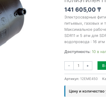
SDR11
141 605,00
₸
полиэтилен
Электросварные фити
ПЭ100
питьевых, газовых и 
соединительная.
Максимальное рабочее
SDR11 и 5 атм для SD
водопровода : 16 атм 
Доступность:
10 в на
В
-
+
Артикул:
12EME450
К
Цену и количество