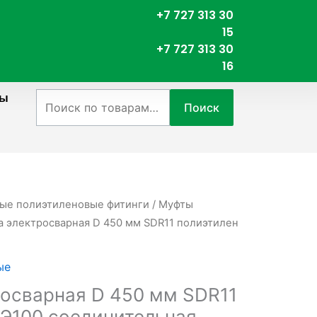
+7 727 313 30
15
+7 727 313 30
16
ты
Искать:
Поиск
ые полиэтиленовые фитинги
/
Муфты
а электросварная D 450 мм SDR11 полиэтилен
ые
осварная D 450 мм SDR11
Э100 соединительная.