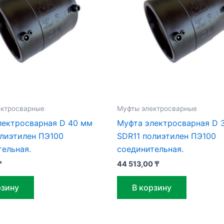
ектросварные
Муфты электросварные
лектросварная D 40 мм
Муфта электросварная D 
олиэтилен ПЭ100
SDR11 полиэтилен ПЭ100
ельная.
соединительная.
₸
44 513,00
₸
рзину
В корзину