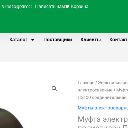
 в Instagram
Написать нам
Корзина
Каталог
Поставщики
Клиенты
Контак
Количество
Главная
/
Электросварн
товара
электросварные
/ Муфт
Муфта
ПЭ100 соединительная.
электросварная
Муфты электросварн
D
Муфта электр
450
полиэтилен П
мм