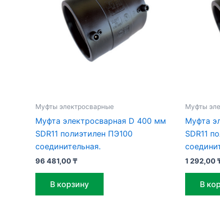
Муфты электросварные
Муфты эл
Муфта электросварная D 400 мм
Муфта э
SDR11 полиэтилен ПЭ100
SDR11 п
соединительная.
соединит
96 481,00
₸
1 292,00
В корзину
В ко