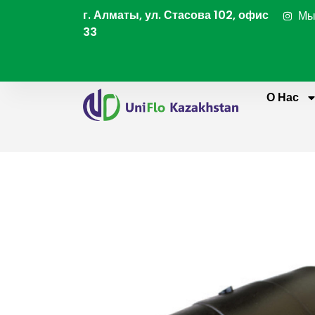
Перейти
г. Алматы, ул. Стасова 102, офис
Мы
к
33
содержимому
О Нас