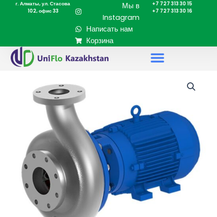
г. Алматы, ул. Стасова
+7 727 313 30 15
Перейти
Мы в
102, офис 33
+7 727 313 30 16
к
Instagram
содержимому
Написать нам
Корзина