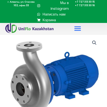
г. Алматы, ул. Стасова
+7 727 313 30 15
Перейти
Мы в
102, офис 33
+7 727 313 30 16
к
Instagram
содержимому
Написать нам
Корзина