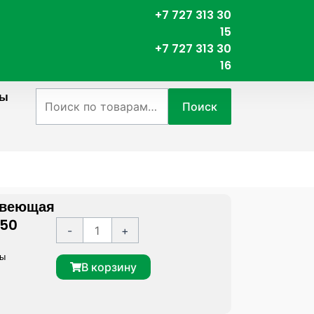
+7 727 313 30
15
+7 727 313 30
16
ты
Искать:
Поиск
авеющая
 50
К
A
-
+
о
l
сы
л
t
В корзину
и
e
ч
r