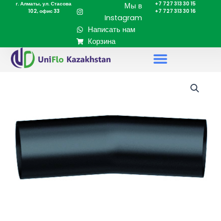
г. Алматы, ул. Стасова
+7 727 313 30 15
Перейти
Мы в
102, офис 33
+7 727 313 30 16
к
Instagram
содержимому
Написать нам
Корзина