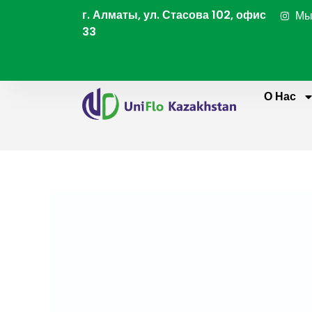
Перейти
г. Алматы, ул. Стасова 102, офис
Мы
к
33
содержимому
О Нас