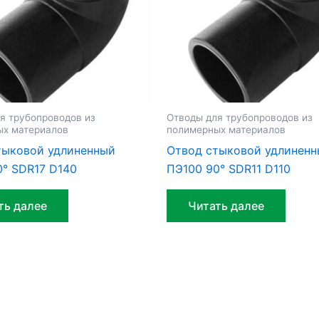
я трубопроводов из
Отводы для трубопроводов из
ых материалов
полимерных материалов
тыковой удлиненный
Отвод стыковой удлинен
0° SDR17 D140
ПЭ100 90° SDR11 D110
ть далее
Читать далее