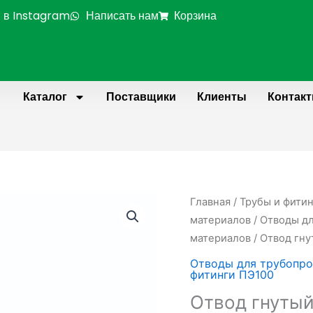
 в Instagram
Написать нам
Корзина
Каталог
Поставщики
Клиенты
Контак
Главная
/
Трубы и фити
материалов
/
Отводы дл
материалов
/ Отвод гну
Отводы для трубопро
фитинги ПЭ100
Отвод гнутый