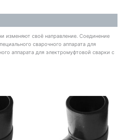
они изменяют своё направление. Соединение
ециального сварочного аппарата для
ого аппарата для электромуфтовой сварки с