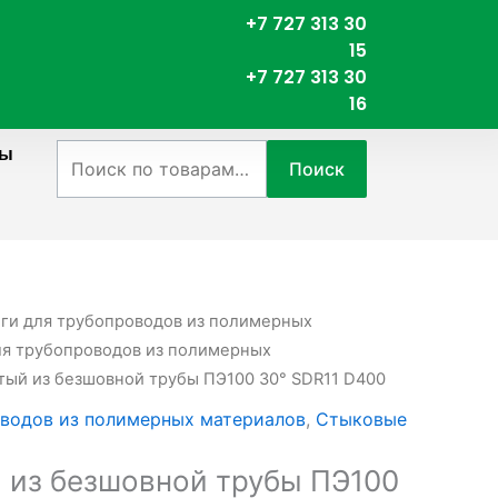
+7 727 313 30
15
+7 727 313 30
16
ты
Искать:
Поиск
нги для трубопроводов из полимерных
я трубопроводов из полимерных
тый из безшовной трубы ПЭ100 30° SDR11 D400
водов из полимерных материалов
,
Стыковые
 из безшовной трубы ПЭ100