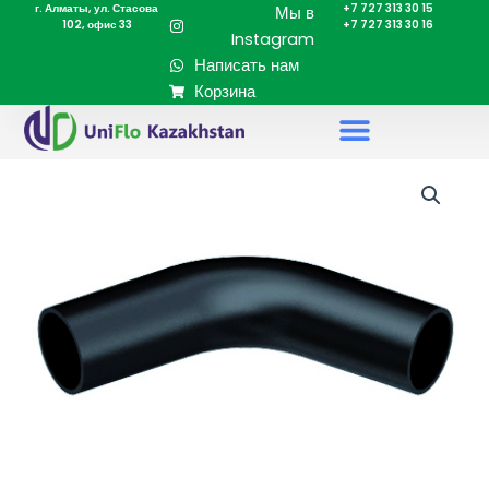
г. Алматы, ул. Стасова
+7 727 313 30 15
Перейти
Мы в
102, офис 33
+7 727 313 30 16
к
Instagram
содержимому
Написать нам
Корзина