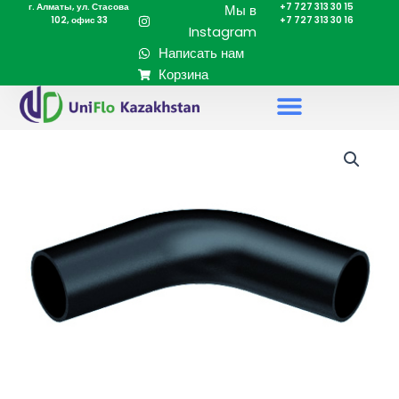
г. Алматы, ул. Стасова
+7 727 313 30 15
Перейти
Мы в
102, офис 33
+7 727 313 30 16
к
Instagram
содержимому
Написать нам
Корзина