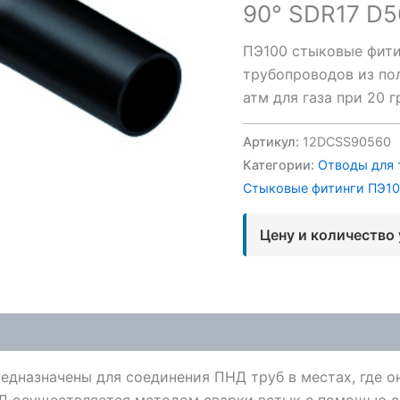
90° SDR17 D5
ПЭ100 стыковые фити
трубопроводов из пол
атм для газа при 20 
Артикул:
12DCSS90560
Категории:
Отводы для 
Стыковые фитинги ПЭ1
Цену и количество
редназначены для соединения ПНД труб в местах, где 
Д осуществляется методом сварки встык с помощью сп