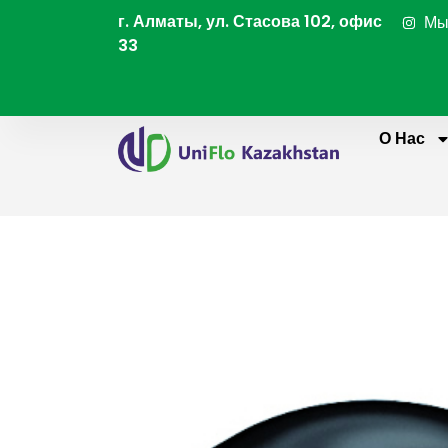
Перейти
г. Алматы, ул. Стасова 102, офис
Мы
к
33
содержимому
О Нас