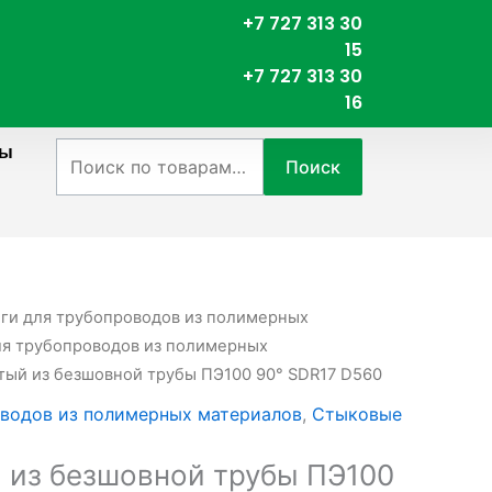
+7 727 313 30
15
+7 727 313 30
16
ты
Искать:
Поиск
нги для трубопроводов из полимерных
я трубопроводов из полимерных
утый из безшовной трубы ПЭ100 90° SDR17 D560
водов из полимерных материалов
,
Стыковые
 из безшовной трубы ПЭ100