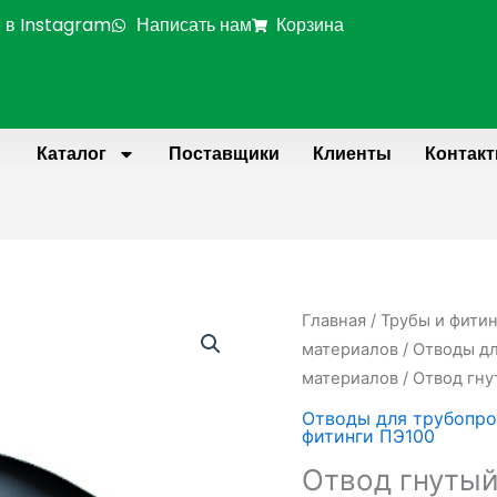
 в Instagram
Написать нам
Корзина
Каталог
Поставщики
Клиенты
Контак
Главная
/
Трубы и фити
материалов
/
Отводы дл
материалов
/ Отвод гн
Отводы для трубопро
фитинги ПЭ100
Отвод гнутый