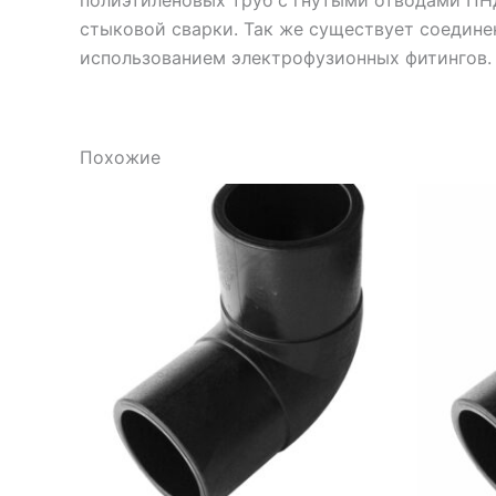
стыковой сварки. Так же существует соедине
использованием электрофузионных фитингов.
Похожие