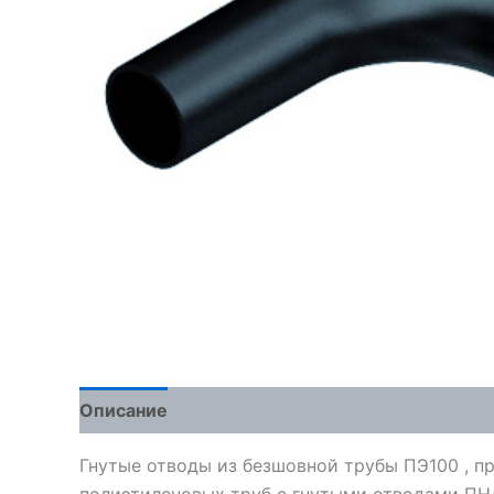
Описание
Детали
Отзывы (0)
Гнутые отводы из безшовной трубы ПЭ100 , п
полиэтиленовых труб с гнутыми отводами ПН