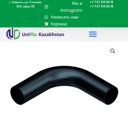
г. Алматы, ул. Стасова
+7 727 313 30 15
Перейти
Мы в
102, офис 33
+7 727 313 30 16
к
Instagram
содержимому
Написать нам
Корзина