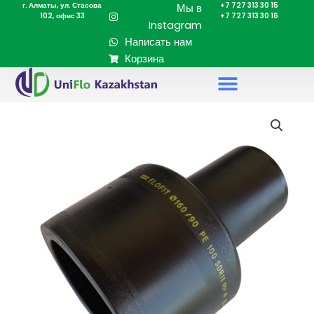
г. Алматы, ул. Стасова
+7 727 313 30 15
Перейти
Мы в
102, офис 33
+7 727 313 30 16
к
Instagram
содержимому
Написать нам
Корзина