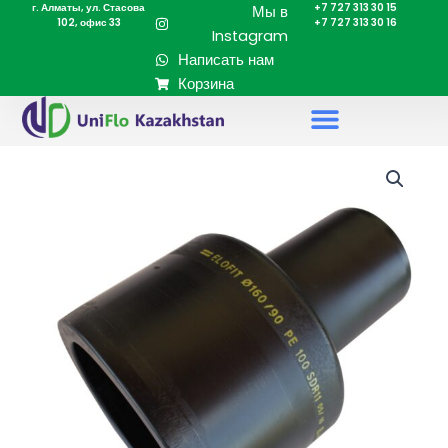
г. Алматы, ул. Стасова
+7 727 313 30 15
Перейти
Мы в
102, офис 33
+7 727 313 30 16
к
Instagram
содержимому
Написать нам
Корзина