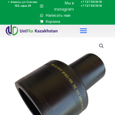
г. Алматы, ул. Стасова
+7 727 313 30 15
Перейти
Мы в
102, офис 33
+7 727 313 30 16
к
Instagram
содержимому
Написать нам
Корзина