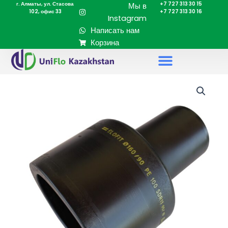
г. Алматы, ул. Стасова
+7 727 313 30 15
Перейти
Мы в
102, офис 33
+7 727 313 30 16
к
Instagram
содержимому
Написать нам
Корзина